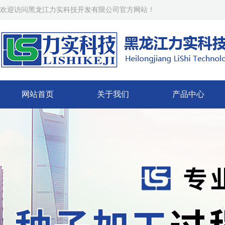
欢迎访问黑龙江力实科技开发有限公司官方网站！
网站首页
关于我们
产品中心