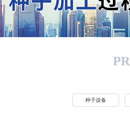
P
种子设备