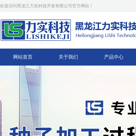
欢迎访问黑龙江力实科技开发有限公司官方网站！
网站首页
关于我们
产品中心